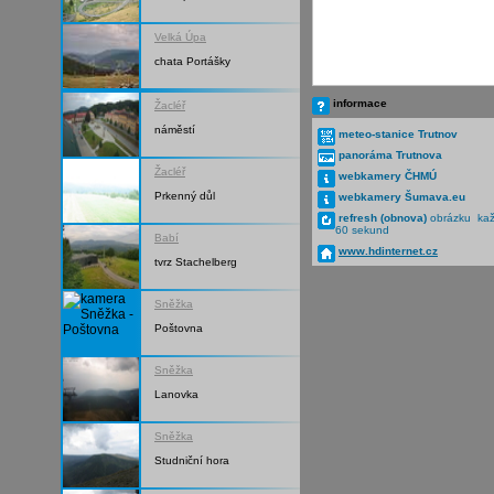
Velká Úpa
chata Portášky
informace
Žacléř
náměstí
meteo-stanice Trutnov
panoráma Trutnova
Žacléř
webkamery ČHMÚ
Prkenný důl
webkamery Šumava.eu
refresh (obnova)
obrázku ka
60 sekund
Babí
www.hdinternet.cz
tvrz Stachelberg
Sněžka
Poštovna
Sněžka
Lanovka
Sněžka
Studniční hora