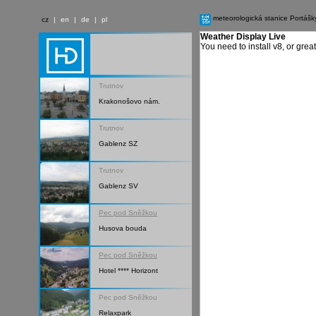
meteorologická stanice Portášk
cz
|
en
|
de
|
pl
Weather Display Live
You need to install v8, or grea
Trutnov
Krakonošovo nám.
Trutnov
Gablenz SZ
Trutnov
Gablenz SV
Pec pod Sněžkou
Husova bouda
Pec pod Sněžkou
Hotel **** Horizont
Pec pod Sněžkou
Relaxpark