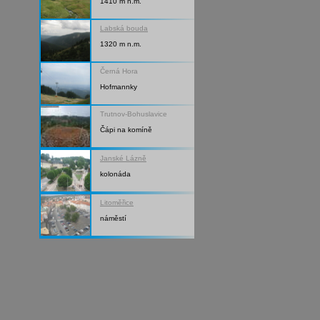
1410 m n.m.
Labská bouda
1320 m n.m.
Černá Hora
Hofmannky
Trutnov-Bohuslavice
Čápi na komíně
Janské Lázně
kolonáda
Litoměřice
náměstí