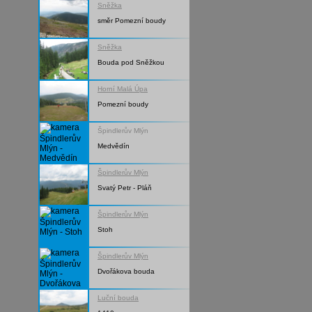
Sněžka
směr Pomezní boudy
Sněžka
Bouda pod Sněžkou
Horní Malá Úpa
Pomezní boudy
Špindlerův Mlýn
Medvědín
Špindlerův Mlýn
Svatý Petr - Pláň
Špindlerův Mlýn
Stoh
Špindlerův Mlýn
Dvořákova bouda
Luční bouda