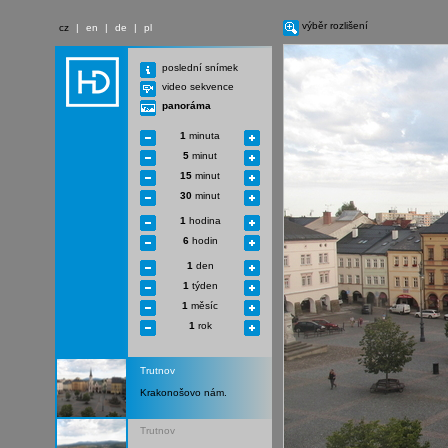
výběr rozlišení
cz
|
en
|
de
|
pl
poslední snímek
video sekvence
panoráma
1
minuta
5
minut
15
minut
30
minut
1
hodina
6
hodin
1
den
1
týden
1
měsíc
1
rok
Trutnov
Krakonošovo nám.
Trutnov