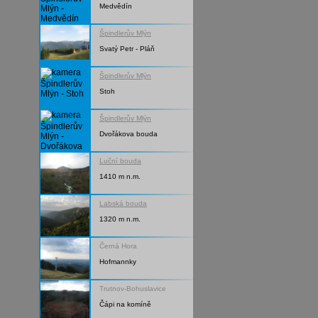
Medvědín
Špindlerův Mlýn
Svatý Petr - Pláň
Špindlerův Mlýn
Stoh
Špindlerův Mlýn
Dvořákova bouda
Luční bouda
1410 m n.m.
Labská bouda
1320 m n.m.
Černá Hora
Hofmannky
Trutnov-Bohuslavice
Čápi na komíně