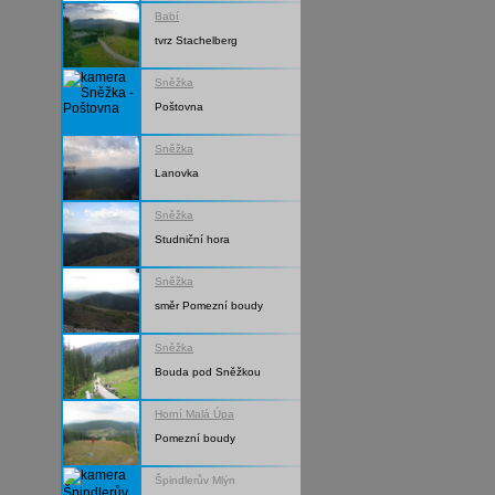
Babí
tvrz Stachelberg
Sněžka
Poštovna
Sněžka
Lanovka
Sněžka
Studniční hora
Sněžka
směr Pomezní boudy
Sněžka
Bouda pod Sněžkou
Horní Malá Úpa
Pomezní boudy
Špindlerův Mlýn