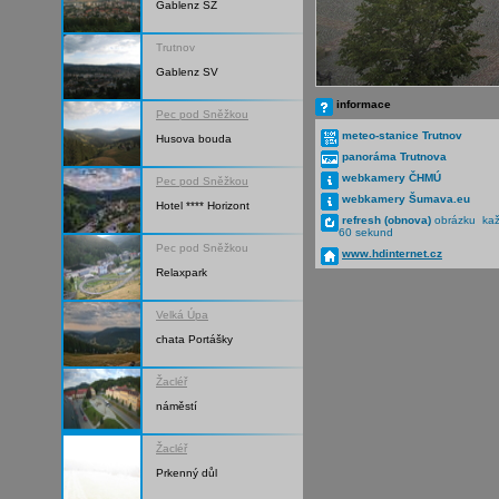
Gablenz SZ
Trutnov
Gablenz SV
informace
Pec pod Sněžkou
meteo-stanice Trutnov
Husova bouda
panoráma Trutnova
webkamery ČHMÚ
Pec pod Sněžkou
webkamery Šumava.eu
Hotel **** Horizont
refresh (obnova)
obrázku ka
60 sekund
Pec pod Sněžkou
www.hdinternet.cz
Relaxpark
Velká Úpa
chata Portášky
Žacléř
náměstí
Žacléř
Prkenný důl