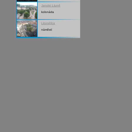
Janské Lázně
kolonáda
Litoměřice
náměstí