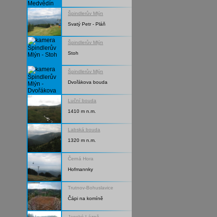
Špindlerův Mlýn
Svatý Petr - Pláň
Špindlerův Mlýn
Stoh
Špindlerův Mlýn
Dvořákova bouda
Luční bouda
1410 m n.m.
Labská bouda
1320 m n.m.
Černá Hora
Hofmannky
Trutnov-Bohuslavice
Čápi na komíně
Janské Lázně