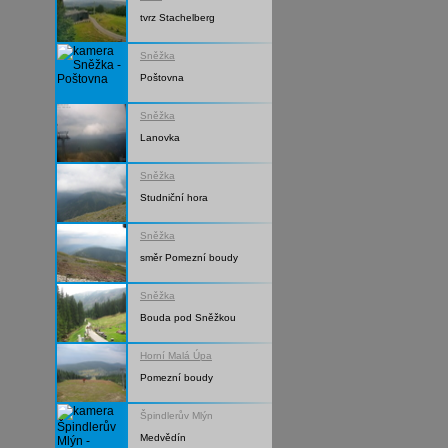
tvrz Stachelberg
Sněžka
Poštovna
Sněžka
Lanovka
Sněžka
Studniční hora
Sněžka
směr Pomezní boudy
Sněžka
Bouda pod Sněžkou
Horní Malá Úpa
Pomezní boudy
Špindlerův Mlýn
Medvědín