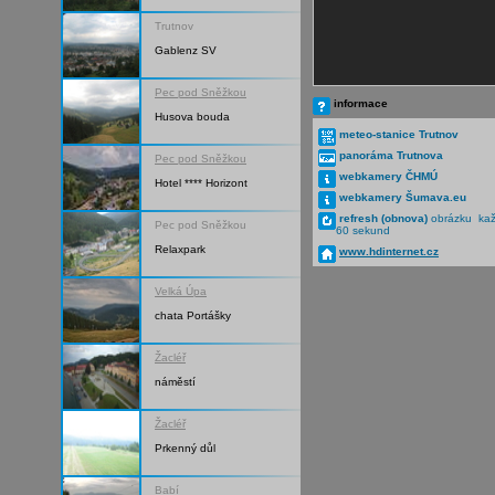
Trutnov
Gablenz SV
Pec pod Sněžkou
informace
Husova bouda
meteo-stanice Trutnov
panoráma Trutnova
Pec pod Sněžkou
webkamery ČHMÚ
Hotel **** Horizont
webkamery Šumava.eu
refresh (obnova)
obrázku ka
Pec pod Sněžkou
60 sekund
Relaxpark
www.hdinternet.cz
Velká Úpa
chata Portášky
Žacléř
náměstí
Žacléř
Prkenný důl
Babí