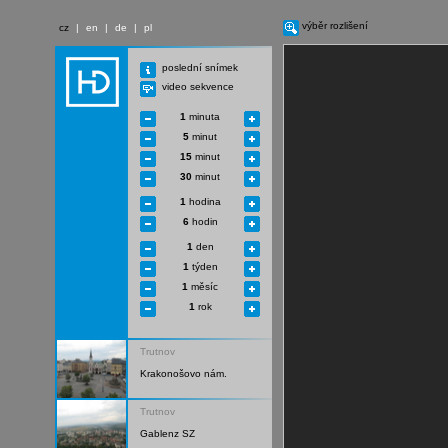
výběr rozlišení
cz
|
en
|
de
|
pl
poslední snímek
video sekvence
1
minuta
5
minut
15
minut
30
minut
1
hodina
6
hodin
1
den
1
týden
1
měsíc
1
rok
Trutnov
Krakonošovo nám.
Trutnov
Gablenz SZ