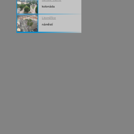
kolonáda
Litoměřice
náměstí