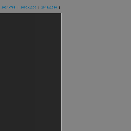
1024x768
|
1600x1200
|
2048x1536
|