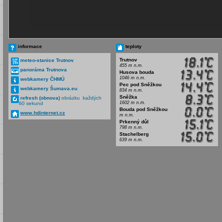
informace
teploty
Trutnov
meteo-stanice Trutnov
455 m n.m.
panoráma Trutnova
Husova bouda
1046 m n.m.
webkamery ČHMÚ
Pec pod Sněžkou
webkamery Šumava.eu
834 m n.m.
Sněžka
refresh (obnova)
obrázku každých
1602 m n.m.
60 sekund
Bouda pod Sněžkou
www.hdinternet.cz
m n.m.
Prkenný důl
798 m n.m.
Stachelberg
639 m n.m.