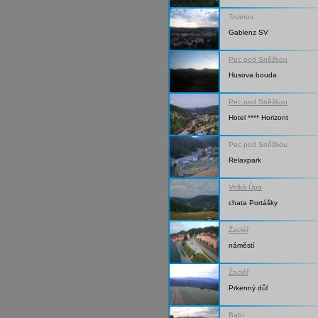
Trutnov
Gablenz SV
Pec pod Sněžkou
Husova bouda
Pec pod Sněžkou
Hotel **** Horizont
Pec pod Sněžkou
Relaxpark
Velká Úpa
chata Portášky
Žacléř
náměstí
Žacléř
Prkenný důl
Babí