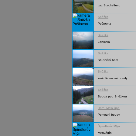
tvrz Stachelberg
Sněžka
Poštovna
Sněžka
Lanovka
Sněžka
Studniční hora
Sněžka
směr Pomezní boudy
Sněžka
Bouda pod Sněžkou
Horní Malá Úpa
Pomezní boudy
Špindlerův Mlýn
Medvědín