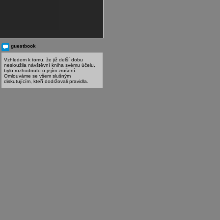
guestbook
Vzhledem k tomu, že již delší dobu
nesloužila návštěvní kniha svému účelu,
bylo rozhodnuto o jejím zrušení.
Omlouváme se všem slušným
diskutujícím, kteří dodržovali pravidla.