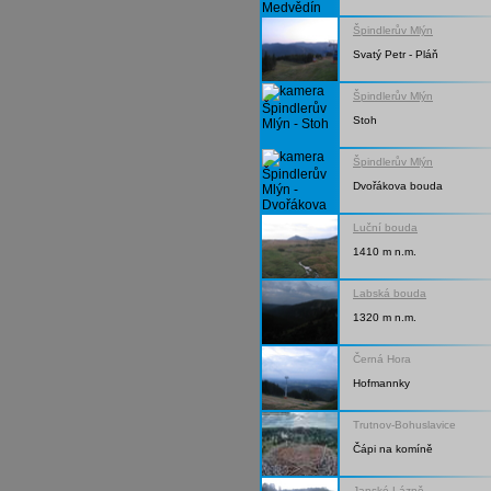
Špindlerův Mlýn
Svatý Petr - Pláň
Špindlerův Mlýn
Stoh
Špindlerův Mlýn
Dvořákova bouda
Luční bouda
1410 m n.m.
Labská bouda
1320 m n.m.
Černá Hora
Hofmannky
Trutnov-Bohuslavice
Čápi na komíně
Janské Lázně