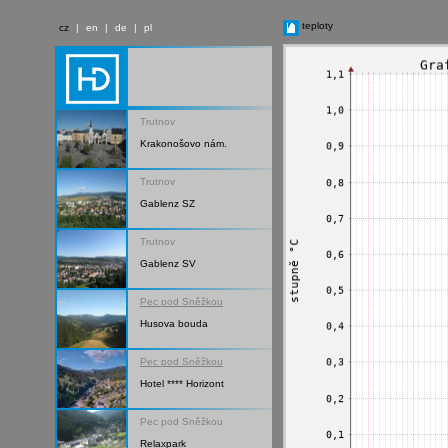
teploty
cz
|
en
|
de
|
pl
Trutnov
Krakonošovo nám.
Trutnov
Gablenz SZ
Trutnov
Gablenz SV
Pec pod Sněžkou
Husova bouda
Pec pod Sněžkou
Hotel **** Horizont
Pec pod Sněžkou
Relaxpark