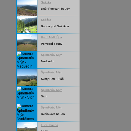
Sněžka
směr Pomezní boudy
Sněžka
Bouda pod Sněžkou
Horní Malá Úpa
Pomezní boudy
Špindlerův Mlýn
Medvědín
Špindlerův Mlýn
Svatý Petr - Pláň
Špindlerův Mlýn
Stoh
Špindlerův Mlýn
Dvořákova bouda
Luční bouda