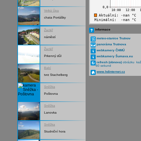
Velká Úpa
chata Portášky
informace
Žacléř
náměstí
meteo-stanice Trutnov
panoráma Trutnova
Žacléř
webkamery ČHMÚ
Prkenný důl
webkamery Šumava.eu
refresh (obnova)
obrázku ka
60 sekund
Babí
www.hdinternet.cz
tvrz Stachelberg
Sněžka
Poštovna
Sněžka
Lanovka
Sněžka
Studniční hora