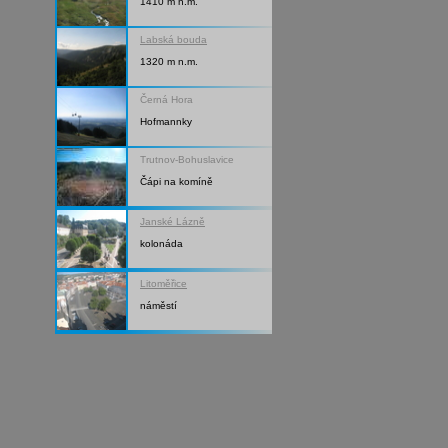
1410 m n.m.
Labská bouda
1320 m n.m.
Černá Hora
Hofmannky
Trutnov-Bohuslavice
Čápi na komíně
Janské Lázně
kolonáda
Litoměřice
náměstí