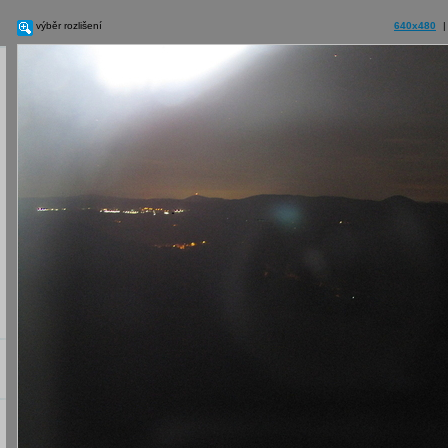
výběr rozlišení
640x480
|