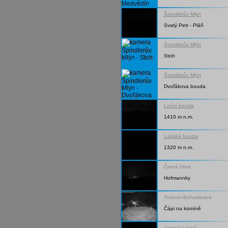
Špindlerův Mlýn
Svatý Petr - Pláň
Špindlerův Mlýn
Stoh
Špindlerův Mlýn
Dvořákova bouda
Luční bouda
1410 m n.m.
Labská bouda
1320 m n.m.
Černá Hora
Hofmannky
Trutnov-Bohuslavice
Čápi na komíně
Janské Lázně