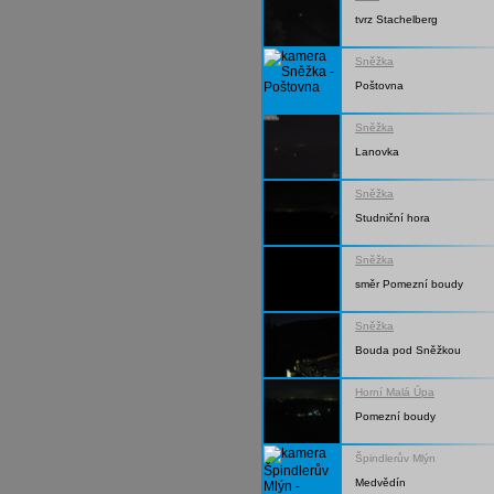
tvrz Stachelberg
Sněžka
Poštovna
Sněžka
Lanovka
Sněžka
Studniční hora
Sněžka
směr Pomezní boudy
Sněžka
Bouda pod Sněžkou
Horní Malá Úpa
Pomezní boudy
Špindlerův Mlýn
Medvědín