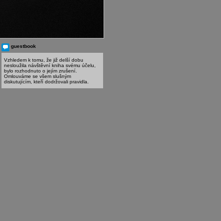
guestbook
Vzhledem k tomu, že již delší dobu
nesloužila návštěvní kniha svému účelu,
bylo rozhodnuto o jejím zrušení.
Omlouváme se všem slušným
diskutujícím, kteří dodržovali pravidla.