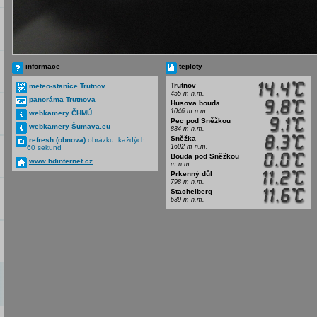
informace
teploty
Trutnov
meteo-stanice Trutnov
455 m n.m.
panoráma Trutnova
Husova bouda
1046 m n.m.
webkamery ČHMÚ
Pec pod Sněžkou
webkamery Šumava.eu
834 m n.m.
Sněžka
refresh (obnova)
obrázku každých
1602 m n.m.
60 sekund
Bouda pod Sněžkou
www.hdinternet.cz
m n.m.
Prkenný důl
798 m n.m.
Stachelberg
639 m n.m.