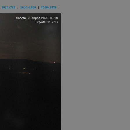
1024x768
|
1600x1200
|
2048x1536
|