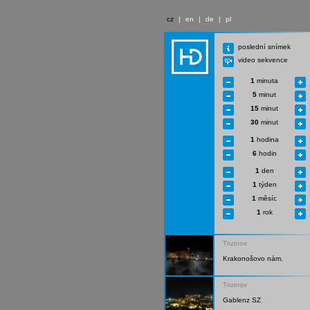
cz
|
en
|
de
|
pl
poslední snímek
video sekvence
1
minuta
5
minut
15
minut
30
minut
1
hodina
6
hodin
1
den
1
týden
1
měsíc
1
rok
Trutnov
Krakonošovo nám.
Trutnov
Gablenz SZ