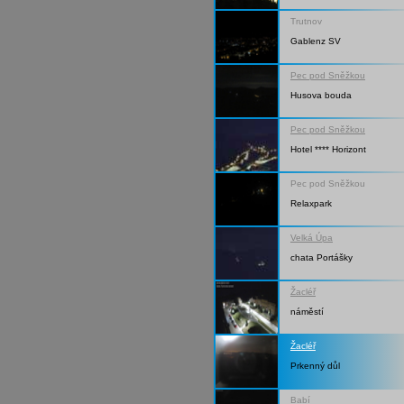
Trutnov
Gablenz SV
Pec pod Sněžkou
Husova bouda
Pec pod Sněžkou
Hotel **** Horizont
Pec pod Sněžkou
Relaxpark
Velká Úpa
chata Portášky
Žacléř
náměstí
Žacléř
Prkenný důl
Babí