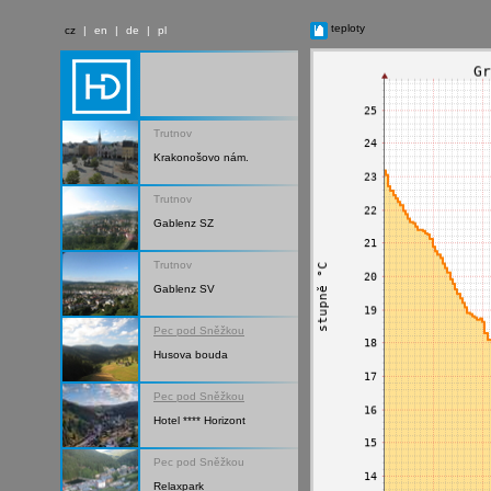
teploty
cz
|
en
|
de
|
pl
Trutnov
Krakonošovo nám.
Trutnov
Gablenz SZ
Trutnov
Gablenz SV
Pec pod Sněžkou
Husova bouda
Pec pod Sněžkou
Hotel **** Horizont
Pec pod Sněžkou
Relaxpark