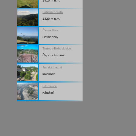
1410 m n.m.
Labská bouda
1320 m n.m.
Černá Hora
Hofmannky
Trutnov-Bohuslavice
Čápi na komíně
Janské Lázně
kolonáda
Litoměřice
náměstí