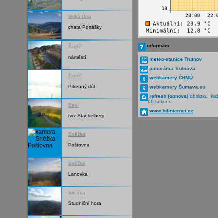
Velká Úpa
chata Portášky
informace
Žacléř
náměstí
meteo-stanice Trutnov
panoráma Trutnova
Žacléř
webkamery ČHMÚ
Prkenný důl
webkamery Šumava.eu
refresh (obnova)
obrázku ka
60 sekund
Babí
www.hdinternet.cz
tvrz Stachelberg
Sněžka
Poštovna
Sněžka
Lanovka
Sněžka
Studniční hora