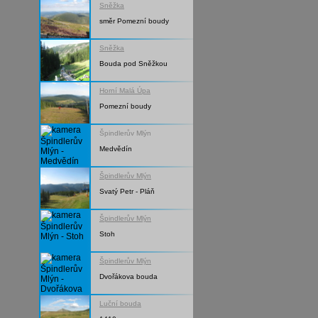
Sněžka
směr Pomezní boudy
Sněžka
Bouda pod Sněžkou
Horní Malá Úpa
Pomezní boudy
Špindlerův Mlýn
Medvědín
Špindlerův Mlýn
Svatý Petr - Pláň
Špindlerův Mlýn
Stoh
Špindlerův Mlýn
Dvořákova bouda
Luční bouda