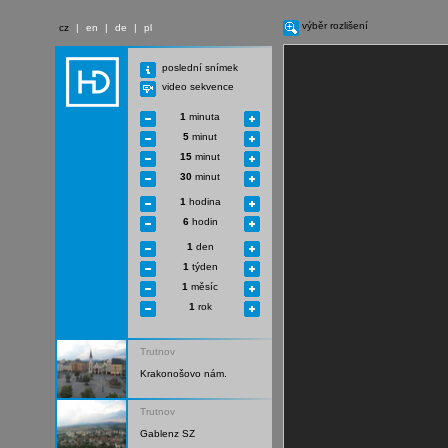
výběr rozlišení
cz
|
en
|
de
|
pl
poslední snímek
video sekvence
1
minuta
5
minut
15
minut
30
minut
1
hodina
6
hodin
1
den
1
týden
1
měsíc
1
rok
Trutnov
Krakonošovo nám.
Trutnov
Gablenz SZ