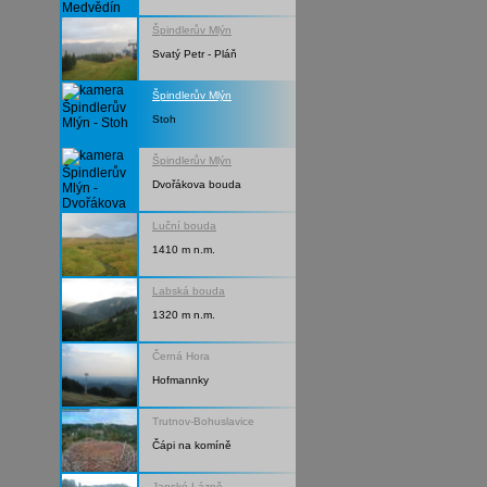
Špindlerův Mlýn
Svatý Petr - Pláň
Špindlerův Mlýn
Stoh
Špindlerův Mlýn
Dvořákova bouda
Luční bouda
1410 m n.m.
Labská bouda
1320 m n.m.
Černá Hora
Hofmannky
Trutnov-Bohuslavice
Čápi na komíně
Janské Lázně