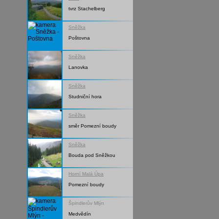
tvrz Stachelberg
Sněžka
Poštovna
Sněžka
Lanovka
Sněžka
Studniční hora
Sněžka
směr Pomezní boudy
Sněžka
Bouda pod Sněžkou
Horní Malá Úpa
Pomezní boudy
Špindlerův Mlýn
Medvědín