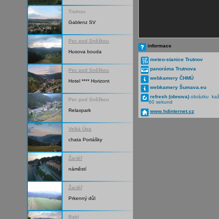
Trutnov
Gablenz SV
Pec pod Sněžkou
informace
Husova bouda
meteo-stanice Trutnov
panoráma Trutnova
Pec pod Sněžkou
webkamery ČHMÚ
Hotel **** Horizont
webkamery Šumava.eu
refresh (obnova)
obrázku ka
Pec pod Sněžkou
60 sekund
Relaxpark
www.hdinternet.cz
Velká Úpa
chata Portášky
Žacléř
náměstí
Žacléř
Prkenný důl
Babí