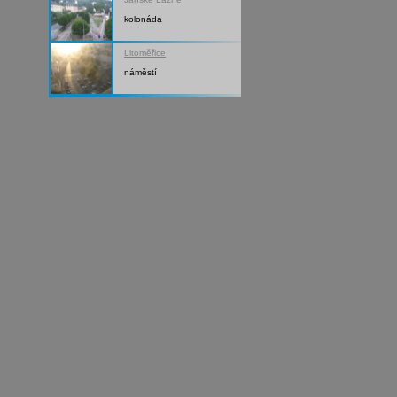
kolonáda
Litoměřice
náměstí