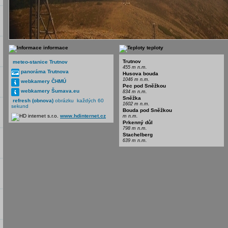
informace
teploty
Trutnov
meteo-stanice Trutnov
455 m n.m.
panoráma Trutnova
Husova bouda
1046 m n.m.
webkamery ČHMÚ
Pec pod Sněžkou
webkamery Šumava.eu
834 m n.m.
Sněžka
refresh (obnova)
obrázku každých 60
1602 m n.m.
sekund
Bouda pod Sněžkou
www.hdinternet.cz
m n.m.
Prkenný důl
798 m n.m.
Stachelberg
639 m n.m.