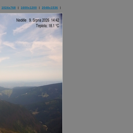
1024x768
|
1600x1200
|
2048x1536
|