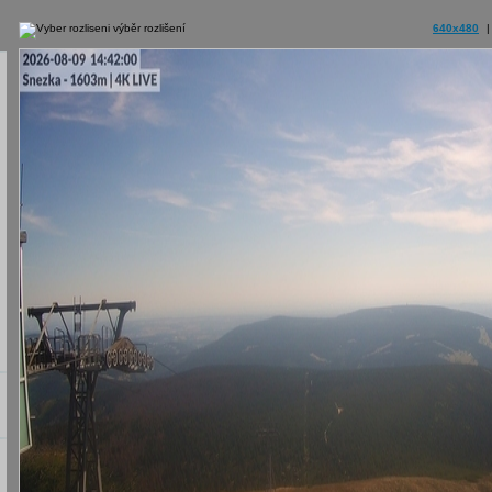
výběr rozlišení
640x480
|