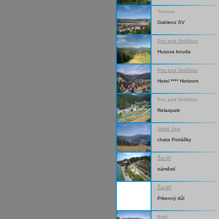
Trutnov
Gablenz SV
Pec pod Sněžkou
Husova bouda
Pec pod Sněžkou
Hotel **** Horizont
Pec pod Sněžkou
Relaxpark
Velká Úpa
chata Portášky
Žacléř
náměstí
Žacléř
Prkenný důl
Babí