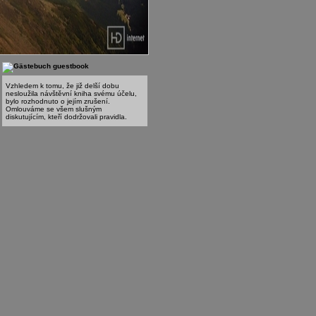
guestbook
Vzhledem k tomu, že již delší dobu
nesloužila návštěvní kniha svému účelu,
bylo rozhodnuto o jejím zrušení.
Omlouváme se všem slušným
diskutujícím, kteří dodržovali pravidla.