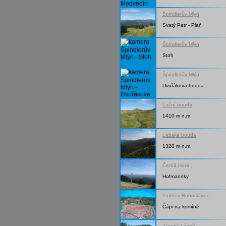
Špindlerův Mlýn
Svatý Petr - Pláň
Špindlerův Mlýn
Stoh
Špindlerův Mlýn
Dvořákova bouda
Luční bouda
1410 m n.m.
Labská bouda
1320 m n.m.
Černá Hora
Hofmannky
Trutnov-Bohuslavice
Čápi na komíně
Janské Lázně