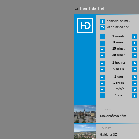
cz
|
en
|
de
|
pl
poslední snímek
video sekvence
1
minuta
5
minut
15
minut
30
minut
1
hodina
6
hodin
1
den
1
týden
1
měsíc
1
rok
Trutnov
Krakonošovo nám.
Trutnov
Gablenz SZ