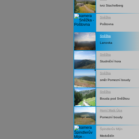
tvrz Stachelberg
Sněžka
Poštovna
Sněžka
Lanovka
Sněžka
Studniční hora
Sněžka
směr Pomezní boudy
Sněžka
Bouda pod Sněžkou
Horní Malá Úpa
Pomezní boudy
Špindlerův Mlýn
Medvědín