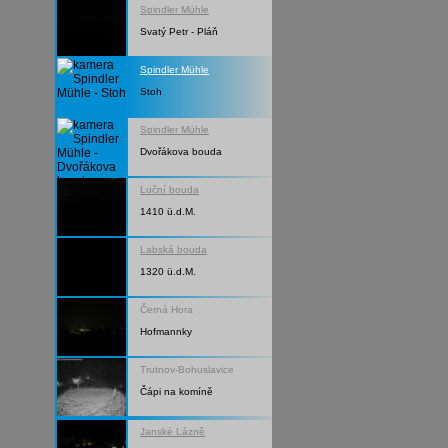
Spindler Mühle
Svatý Petr - Pláň
Spindler Mühle
Stoh
Spindler Mühle
Dvořákova bouda
Luční bouda
1410 ü.d.M.
Labská bouda
1320 ü.d.M.
Černá Hora
Hofmannky
Trutnov-Bohuslavice
Čápi na komíně
Janské Lázně