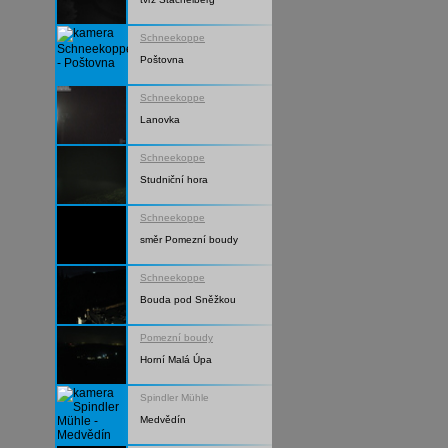
Schneekoppe
Poštovna
Schneekoppe
Lanovka
Schneekoppe
Studniční hora
Schneekoppe
směr Pomezní boudy
Schneekoppe
Bouda pod Sněžkou
Pomezní boudy
Horní Malá Úpa
Spindler Mühle
Medvědín