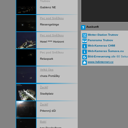
Trutnov
Gablenz NE
Pec pod Sněžkou
Riesengebirge
Auskunft
Wetter-Station Trutnov
Pec pod Sněžkou
Panorama Trutnov
Hotel **** Horizont
Web-Kameras CHMI
Web-Kameras Šumava.eu
Pec pod Sněžkou
Bild-Erneuerung
alle 60 Sek
Relaxpark
www.hdinternet.cz
Velká Úpa
chata Portášky
Žacléř
Stadtplatz
Žacléř
Prkenný důl
Babí
tvrz Stachelberg