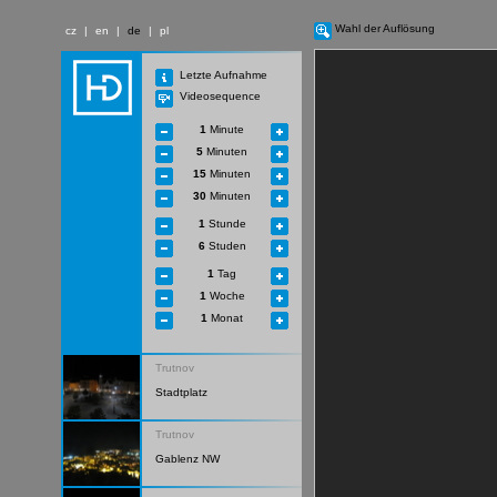
Wahl der Auflösung
cz
|
en
|
de
|
pl
Letzte Aufnahme
Videosequence
1
Minute
5
Minuten
15
Minuten
30
Minuten
1
Stunde
6
Studen
1
Tag
1
Woche
1
Monat
Trutnov
Stadtplatz
Trutnov
Gablenz NW