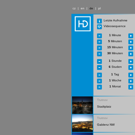
cz
|
en
|
de
|
pl
Letzte Aufnahme
Videosequence
1
Minute
5
Minuten
15
Minuten
30
Minuten
1
Stunde
6
Studen
1
Tag
1
Woche
1
Monat
Trutnov
Stadtplatz
Trutnov
Gablenz NW