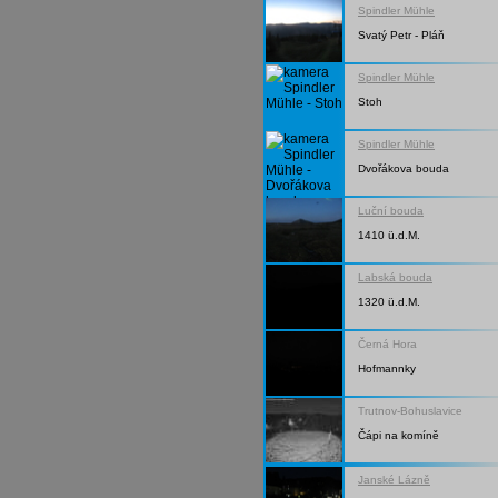
Spindler Mühle
Svatý Petr - Pláň
Spindler Mühle
Stoh
Spindler Mühle
Dvořákova bouda
Luční bouda
1410 ü.d.M.
Labská bouda
1320 ü.d.M.
Černá Hora
Hofmannky
Trutnov-Bohuslavice
Čápi na komíně
Janské Lázně