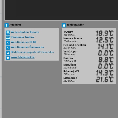
Auskunft
Temperaturen
Trutnov
Wetter-Station Trutnov
455 ü.d.M.
Panorama Trutnov
Husova bouda
1046 m n.m.
Web-Kameras CHMI
Pec pod Sněžkou
Web-Kameras Šumava.eu
834 m n.m.
Velká Úpa
Bild-Erneuerung
alle 60 Sekunden.
780 m.n.m.
www.hdinternet.cz
Sněžka
1602 ü.d.M.
Medvědín
1235 m n.m.
Prkenný důl
798 m n.m.
Litoměřice
163 ü.d.M.