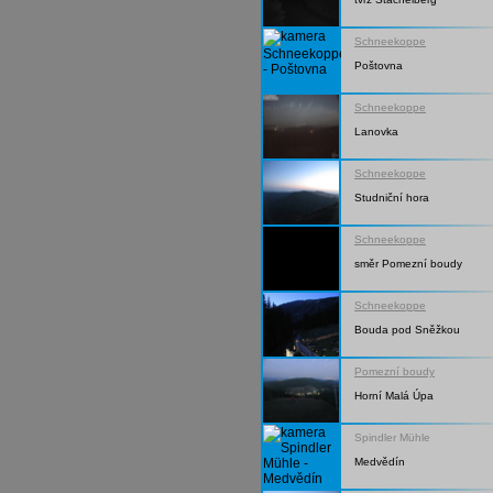
Schneekoppe
Poštovna
Schneekoppe
Lanovka
Schneekoppe
Studniční hora
Schneekoppe
směr Pomezní boudy
Schneekoppe
Bouda pod Sněžkou
Pomezní boudy
Horní Malá Úpa
Spindler Mühle
Medvědín