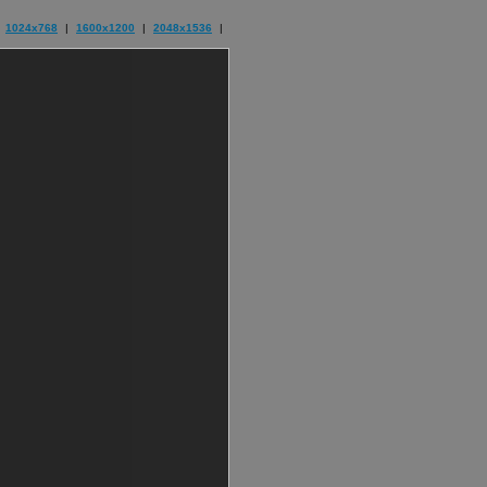
1024x768
|
1600x1200
|
2048x1536
|