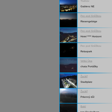
Trutnov
Gablenz NE
Pec pod Sněžkou
Riesengebirge
Pec pod Sněžkou
Hotel **** Horizont
Pec pod Sněžkou
Relaxpark
Velká Úpa
chata Portášky
Žacléř
Stadtplatz
Žacléř
Prkenný důl
Babí
tvrz Stachelberg