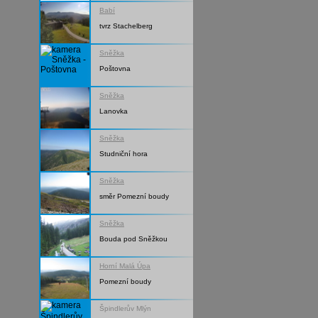
Babí
tvrz Stachelberg
Sněžka
Poštovna
Sněžka
Lanovka
Sněžka
Studniční hora
Sněžka
směr Pomezní boudy
Sněžka
Bouda pod Sněžkou
Horní Malá Úpa
Pomezní boudy
Špindlerův Mlýn