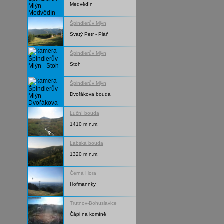
Medvědín
Špindlerův Mlýn
Svatý Petr - Pláň
Špindlerův Mlýn
Stoh
Špindlerův Mlýn
Dvořákova bouda
Luční bouda
1410 m n.m.
Labská bouda
1320 m n.m.
Černá Hora
Hofmannky
Trutnov-Bohuslavice
Čápi na komíně