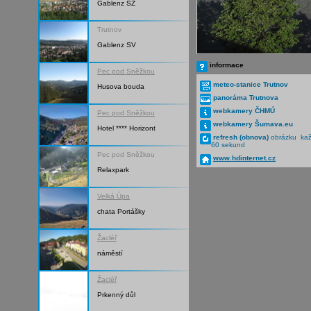
Gablenz SZ
Trutnov
Gablenz SV
informace
Pec pod Sněžkou
meteo-stanice Trutnov
Husova bouda
panoráma Trutnova
webkamery ČHMÚ
Pec pod Sněžkou
webkamery Šumava.eu
Hotel **** Horizont
refresh (obnova)
obrázku ka
60 sekund
Pec pod Sněžkou
www.hdinternet.cz
Relaxpark
Velká Úpa
chata Portášky
Žacléř
náměstí
Žacléř
Prkenný důl