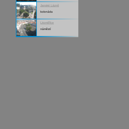
Janské Lázně
kolonáda
Litoměřice
náměstí