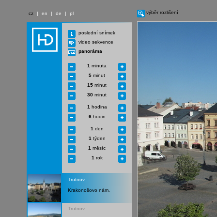
výběr rozlišení
cz
|
en
|
de
|
pl
poslední snímek
video sekvence
panoráma
1
minuta
5
minut
15
minut
30
minut
1
hodina
6
hodin
1
den
1
týden
1
měsíc
1
rok
Trutnov
Krakonošovo nám.
Trutnov