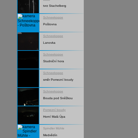
tvrz Stachelberg
Schneekoppe
Poštovna
Schneekoppe
Lanovka
Schneekoppe
Studniční hora
Schneekoppe
směr Pomezní boudy
Schneekoppe
Bouda pod Sněžkou
Pomezní boudy
Horní Malá Úpa
Spindler Mühle
Medvědín