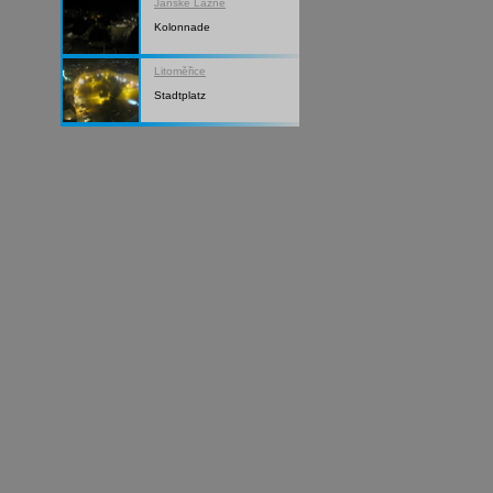
Janské Lázně
Kolonnade
Litoměřice
Stadtplatz