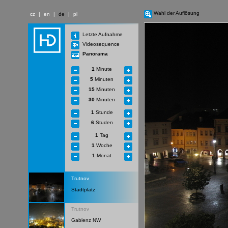
Wahl der Auflösung
cz
|
en
|
de
|
pl
Letzte Aufnahme
Videosequence
Panorama
1
Minute
5
Minuten
15
Minuten
30
Minuten
1
Stunde
6
Studen
1
Tag
1
Woche
1
Monat
Trutnov
Stadtplatz
Trutnov
Gablenz NW