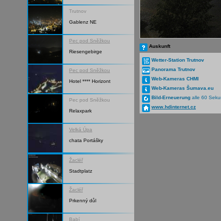
Trutnov
Gablenz NE
Pec pod Sněžkou
Auskunft
Riesengebirge
Wetter-Station Trutnov
Panorama Trutnov
Pec pod Sněžkou
Web-Kameras CHMI
Hotel **** Horizont
Web-Kameras Šumava.eu
Bild-Erneuerung
alle 60 Sek
Pec pod Sněžkou
www.hdinternet.cz
Relaxpark
Velká Úpa
chata Portášky
Žacléř
Stadtplatz
Žacléř
Prkenný důl
Babí