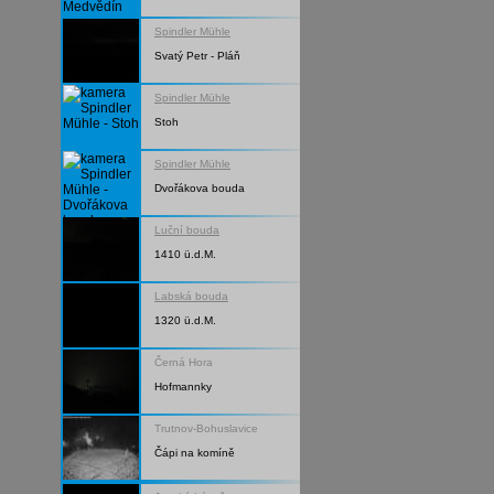
Spindler Mühle
Svatý Petr - Pláň
Spindler Mühle
Stoh
Spindler Mühle
Dvořákova bouda
Luční bouda
1410 ü.d.M.
Labská bouda
1320 ü.d.M.
Černá Hora
Hofmannky
Trutnov-Bohuslavice
Čápi na komíně