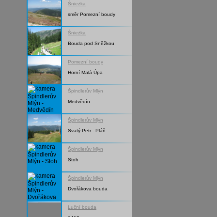
Śnieżka
směr Pomezní boudy
Śnieżka
Bouda pod Sněžkou
Pomezní boudy
Horní Malá Úpa
Špindlerův Mlýn
Medvědín
Špindlerův Mlýn
Svatý Petr - Pláň
Špindlerův Mlýn
Stoh
Špindlerův Mlýn
Dvořákova bouda
Luční bouda