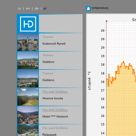
temperatury
cz
|
en
|
de
|
pl
Trutnov
Krakonoš Rynek
Trutnov
Gablenz
Trutnov
Gablenz
Pec pod Sněžkou
Husova bouda
Pec pod Sněžkou
Hotel **** Horizont
Pec pod Sněžkou
Relaxpark