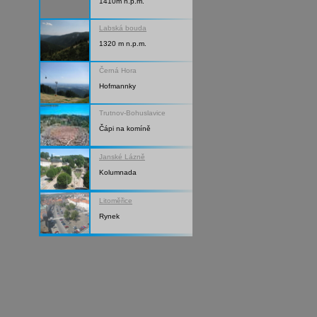
1410m n.p.m.
Labská bouda
1320 m n.p.m.
Černá Hora
Hofmannky
Trutnov-Bohuslavice
Čápi na komíně
Janské Lázně
Kolumnada
Litoměřice
Rynek