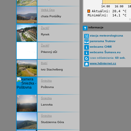
Velká Úpa
chata Portášky
informacje
Žacléř
Rynek
stacja meteorologiczna
panorama Trutnov
Žacléř
webcams CHMI
Prkenný důl
webcams Šumava.eu
czas odświeżania:
60 sek.
Babí
www.hdinternet.cz
tvrz Stachelberg
Śnieżka
Poštovna
Śnieżka
Lanovka
Śnieżka
Studzienna Góra