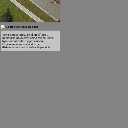
księga gosci
Vzhledem k tomu, že již delší dobu
nesloužila návštěvní kniha svému účelu,
bylo rozhodnuto o jejím zrušení.
Omlouváme se všem slušným
diskutujícím, kteří dodržovali pravidla.