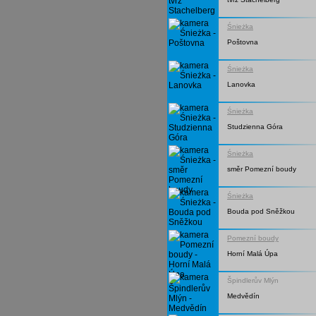
Śnieżka
Poštovna
Śnieżka
Lanovka
Śnieżka
Studzienna Góra
Śnieżka
směr Pomezní boudy
Śnieżka
Bouda pod Sněžkou
Pomezní boudy
Horní Malá Úpa
Špindlerův Mlýn
Medvědín