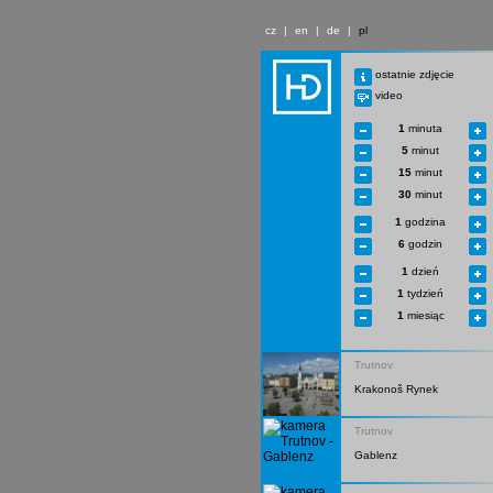
cz
|
en
|
de
|
pl
ostatnie zdjęcie
video
1
minuta
5
minut
15
minut
30
minut
1
godzina
6
godzin
1
dzień
1
tydzień
1
miesiąc
Trutnov
Krakonoš Rynek
Trutnov
Gablenz