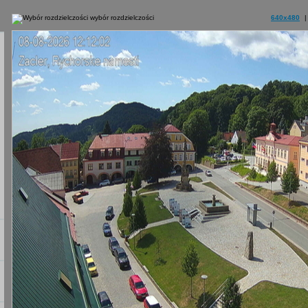
wybór rozdzielczości
640x480
|