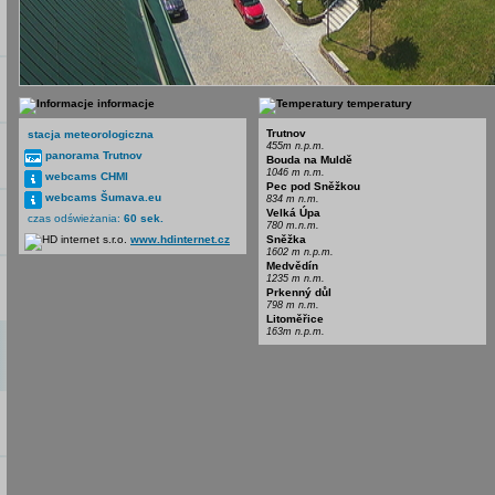
informacje
temperatury
Trutnov
stacja meteorologiczna
455m n.p.m.
panorama Trutnov
Bouda na Muldě
1046 m n.m.
webcams CHMI
Pec pod Sněžkou
webcams Šumava.eu
834 m n.m.
Velká Úpa
czas odświeżania:
60 sek.
780 m.n.m.
www.hdinternet.cz
Sněžka
1602 m n.p.m.
Medvědín
1235 m n.m.
Prkenný důl
798 m n.m.
Litoměřice
163m n.p.m.