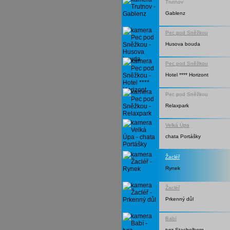
Trutnov
Gablenz
Pec pod Sněžkou
Husova bouda
Pec pod Sněžkou
Hotel **** Horizont
Pec pod Sněžkou
Relaxpark
Velká Úpa
chata Portášky
Žacléř
Rynek
Žacléř
Prkenný důl
Babí
tvrz Stachelberg