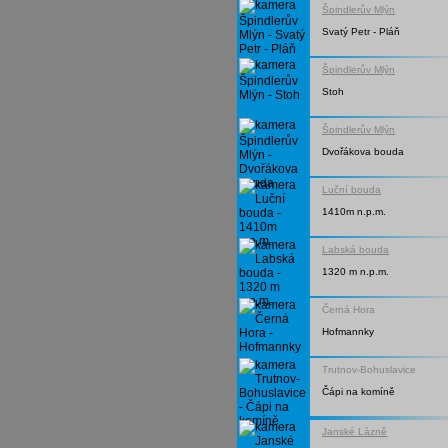
Špindlerův Mlýn
Svatý Petr - Pláň
Špindlerův Mlýn
Stoh
Špindlerův Mlýn
Dvořákova bouda
Luční bouda
1410m n.p.m.
Labská bouda
1320 m n.p.m.
Černá Hora
Hofmannky
Trutnov-Bohuslavice
Čápi na komíně
Janské Lázně