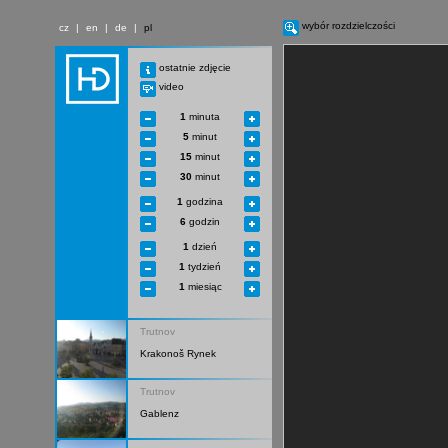
wybór rozdzielczości
cz
|
en
|
de
|
pl
ostatnie zdjęcie
video
1
minuta
5
minut
15
minut
30
minut
1
godzina
6
godzin
1
dzień
1
tydzień
1
miesiąc
Trutnov
Krakonoš Rynek
Trutnov
Gablenz