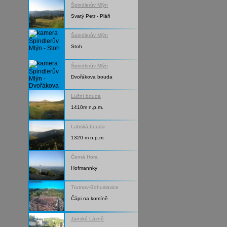
Špindlerův Mlýn
Svatý Petr - Pláň
Špindlerův Mlýn
Stoh
Špindlerův Mlýn
Dvořákova bouda
Luční bouda
1410m n.p.m.
Labská bouda
1320 m n.p.m.
Černá Hora
Hofmannky
Trutnov-Bohuslavice
Čápi na komíně
Janské Lázně