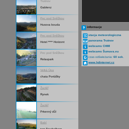
Trutnov
Gablenz
Pec pod Sněžkou
Husova bouda
informacje
stacja meteorologiczna
Pec pod Sněžkou
panorama Trutnov
Hotel **** Horizont
webcams CHMI
webcams Šumava.eu
Pec pod Sněžkou
czas odświeżania:
60 sek.
Relaxpark
www.hdinternet.cz
Velká Úpa
chata Portášky
Žacléř
Rynek
Žacléř
Prkenný důl
Babí
tvrz Stachelberg