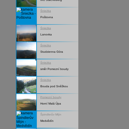
Śnieżka
Poštovna
Śnieżka
Lanovka
Śnieżka
Studzienna Góra
Śnieżka
směr Pomezní boudy
Śnieżka
Bouda pod Sněžkou
Pomezní boudy
Horní Malá Úpa
Špindlerův Mlýn
Medvědín