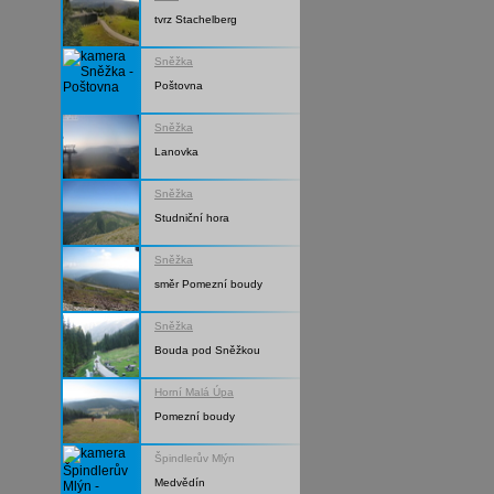
tvrz Stachelberg
Sněžka
Poštovna
Sněžka
Lanovka
Sněžka
Studniční hora
Sněžka
směr Pomezní boudy
Sněžka
Bouda pod Sněžkou
Horní Malá Úpa
Pomezní boudy
Špindlerův Mlýn
Medvědín