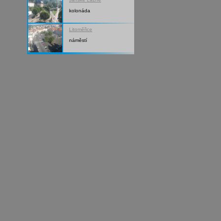
kolonáda
Litoměřice
náměstí