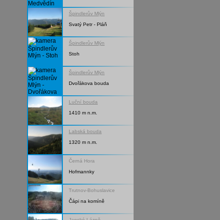
Špindlerův Mlýn
Svatý Petr - Pláň
Špindlerův Mlýn
Stoh
Špindlerův Mlýn
Dvořákova bouda
Luční bouda
1410 m n.m.
Labská bouda
1320 m n.m.
Černá Hora
Hofmannky
Trutnov-Bohuslavice
Čápi na komíně
Janské Lázně