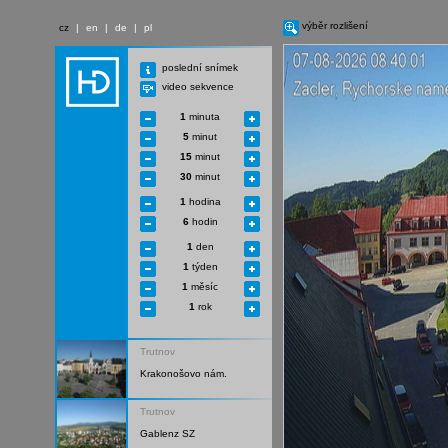
výběr rozlišení
cz
|
en
|
de
|
pl
poslední snímek
video sekvence
1
minuta
5
minut
15
minut
30
minut
1
hodina
6
hodin
1
den
1
týden
1
měsíc
1
rok
Trutnov
Krakonošovo nám.
Trutnov
Gablenz SZ