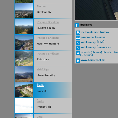
Trutnov
Gablenz SV
Pec pod Sněžkou
informace
Husova bouda
meteo-stanice Trutnov
panoráma Trutnova
Pec pod Sněžkou
webkamery ČHMÚ
Hotel **** Horizont
webkamery Šumava.eu
refresh (obnova)
obrázku ka
Pec pod Sněžkou
60 sekund
Relaxpark
www.hdinternet.cz
Velká Úpa
chata Portášky
Žacléř
náměstí
Žacléř
Prkenný důl
Babí