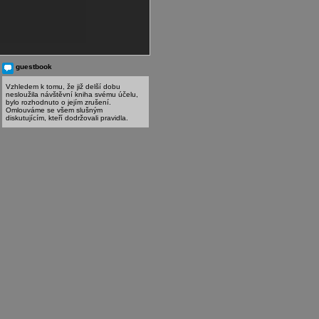
guestbook
Vzhledem k tomu, že již delší dobu
nesloužila návštěvní kniha svému účelu,
bylo rozhodnuto o jejím zrušení.
Omlouváme se všem slušným
diskutujícím, kteří dodržovali pravidla.