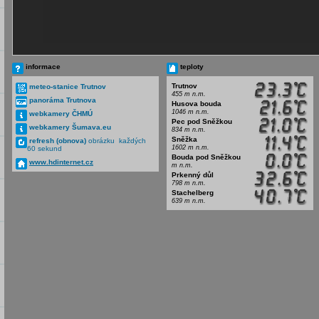
informace
teploty
Trutnov
meteo-stanice Trutnov
455 m n.m.
panoráma Trutnova
Husova bouda
1046 m n.m.
webkamery ČHMÚ
Pec pod Sněžkou
webkamery Šumava.eu
834 m n.m.
Sněžka
refresh (obnova)
obrázku každých
1602 m n.m.
60 sekund
Bouda pod Sněžkou
www.hdinternet.cz
m n.m.
Prkenný důl
798 m n.m.
Stachelberg
639 m n.m.