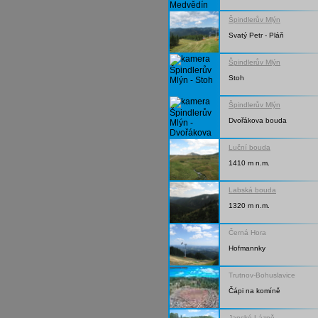
Špindlerův Mlýn
Svatý Petr - Pláň
Špindlerův Mlýn
Stoh
Špindlerův Mlýn
Dvořákova bouda
Luční bouda
1410 m n.m.
Labská bouda
1320 m n.m.
Černá Hora
Hofmannky
Trutnov-Bohuslavice
Čápi na komíně
Janské Lázně