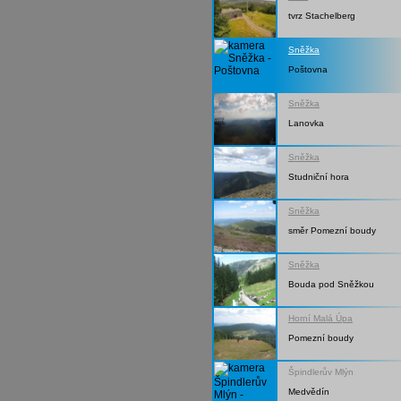
tvrz Stachelberg
Sněžka
Poštovna
Sněžka
Lanovka
Sněžka
Studniční hora
Sněžka
směr Pomezní boudy
Sněžka
Bouda pod Sněžkou
Horní Malá Úpa
Pomezní boudy
Špindlerův Mlýn
Medvědín