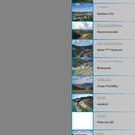
Trutnov
Gablenz SV
Pec pod Sněžkou
Husova bouda
Pec pod Sněžkou
Hotel **** Horizont
Pec pod Sněžkou
Relaxpark
Velká Úpa
chata Portášky
Žacléř
náměstí
Žacléř
Prkenný důl
Babí