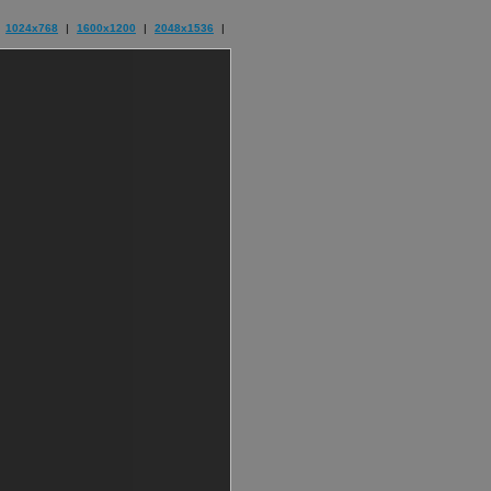
1024x768
|
1600x1200
|
2048x1536
|