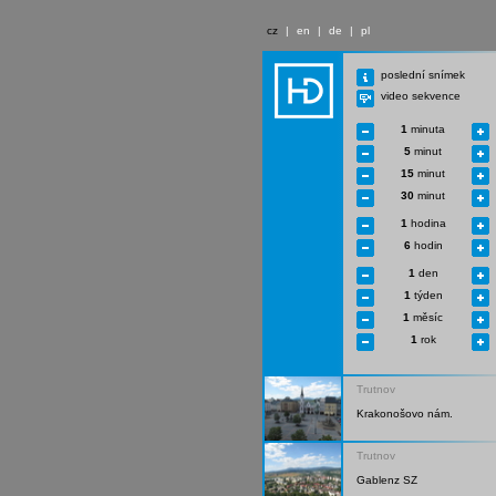
cz
|
en
|
de
|
pl
poslední snímek
video sekvence
1
minuta
5
minut
15
minut
30
minut
1
hodina
6
hodin
1
den
1
týden
1
měsíc
1
rok
Trutnov
Krakonošovo nám.
Trutnov
Gablenz SZ