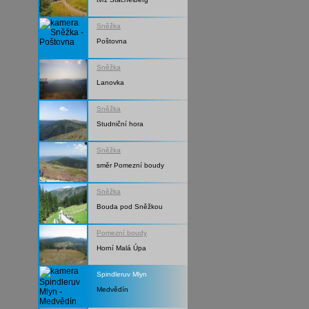
Sněžka
Poštovna
Sněžka
Lanovka
Sněžka
Studniční hora
Sněžka
směr Pomezní boudy
Sněžka
Bouda pod Sněžkou
Pomezní boudy
Horní Malá Úpa
Spindleruv Mlyn
Medvědín