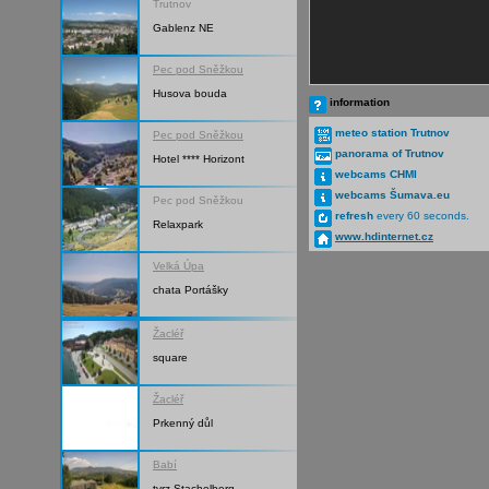
Trutnov
Gablenz NE
Pec pod Sněžkou
Husova bouda
information
meteo station Trutnov
Pec pod Sněžkou
panorama of Trutnov
Hotel **** Horizont
webcams CHMI
webcams Šumava.eu
Pec pod Sněžkou
refresh
every 60 seconds.
Relaxpark
www.hdinternet.cz
Velká Úpa
chata Portášky
Žacléř
square
Žacléř
Prkenný důl
Babí
tvrz Stachelberg