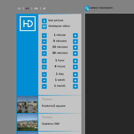
select resolution
cz
|
en
|
de
|
pl
last picture
timelapse video
1
minute
5
minutes
15
minutes
30
minutes
1
hour
6
hours
1
day
1
week
1
month
Trutnov
Krakonoš square
Trutnov
Gablenz NW