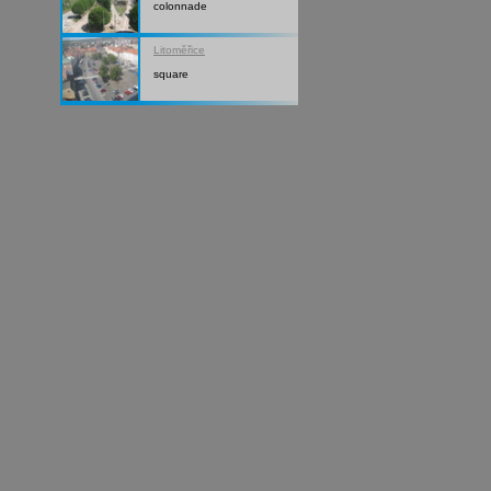
colonnade
Litoměřice
square