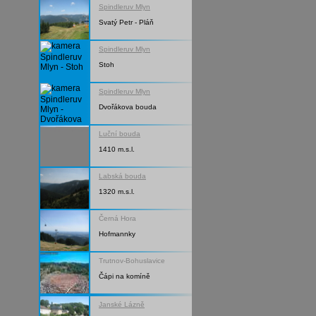
Spindleruv Mlyn
Svatý Petr - Pláň
Spindleruv Mlyn
Stoh
Spindleruv Mlyn
Dvořákova bouda
Luční bouda
1410 m.s.l.
Labská bouda
1320 m.s.l.
Černá Hora
Hofmannky
Trutnov-Bohuslavice
Čápi na komíně
Janské Lázně