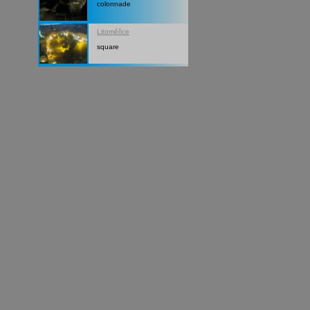
colonnade
Litoměřice
square