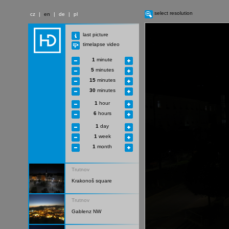
select resolution
cz
|
en
|
de
|
pl
last picture
timelapse video
1
minute
5
minutes
15
minutes
30
minutes
1
hour
6
hours
1
day
1
week
1
month
Trutnov
Krakonoš square
Trutnov
Gablenz NW