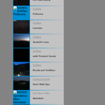
Sněžka
Poštovna
Sněžka
Lanovka
Sněžka
Studniční hora
Sněžka
směr Pomezní boudy
Sněžka
Bouda pod Sněžkou
Pomezní boudy
Horní Malá Úpa
Spindleruv Mlyn
Medvědín