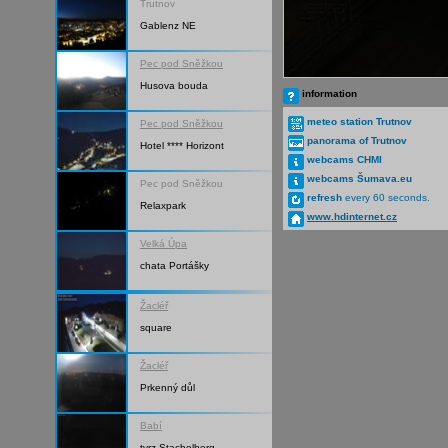
Trutnov
Gablenz NE
Pec pod Sněžkou
Husova bouda
information
meteo station Trutnov
Pec pod Sněžkou
panorama of Trutnov
Hotel **** Horizont
webcams CHMI
webcams Šumava.eu
Pec pod Sněžkou
refresh
every 60 seconds.
Relaxpark
www.hdinternet.cz
Velká Úpa
chata Portášky
Žacléř
square
Žacléř
Prkenný důl
Babí
tvrz Stachelberg