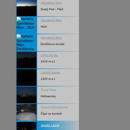
Spindleruv Mlyn
Svatý Petr - Pláň
Spindleruv Mlyn
Stoh
Spindleruv Mlyn
Dvořákova bouda
Luční bouda
1410 m.s.l.
Labská bouda
1320 m.s.l.
Černá Hora
Hofmannky
Trutnov-Bohuslavice
Čápi na komíně
Janské Lázně