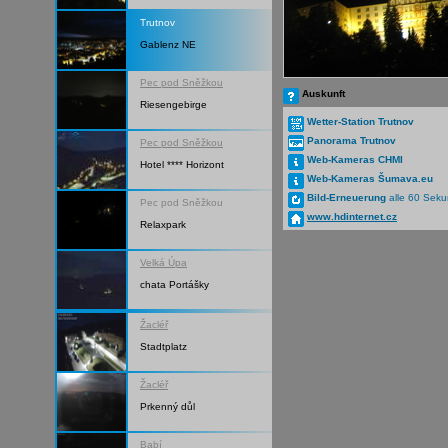
Trutnov
Gablenz NE
Pec pod Sněžkou
Auskunft
Riesengebirge
Wetter-Station Trutnov
Panorama Trutnov
Pec pod Sněžkou
Web-Kameras CHMI
Hotel **** Horizont
Web-Kameras Šumava.eu
Bild-Erneuerung
alle 60 Sek
Pec pod Sněžkou
www.hdinternet.cz
Relaxpark
Velká Úpa
chata Portášky
Žacléř
Stadtplatz
Žacléř
Prkenný důl
Babí