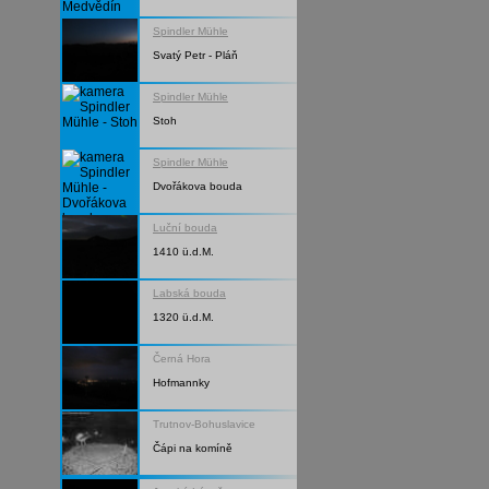
Spindler Mühle
Svatý Petr - Pláň
Spindler Mühle
Stoh
Spindler Mühle
Dvořákova bouda
Luční bouda
1410 ü.d.M.
Labská bouda
1320 ü.d.M.
Černá Hora
Hofmannky
Trutnov-Bohuslavice
Čápi na komíně