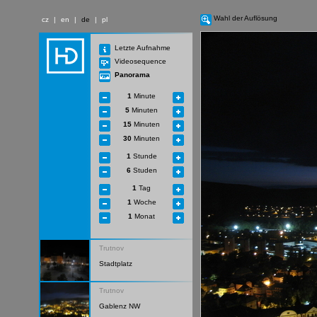
Wahl der Auflösung
cz
|
en
|
de
|
pl
Letzte Aufnahme
Videosequence
Panorama
1
Minute
5
Minuten
15
Minuten
30
Minuten
1
Stunde
6
Studen
1
Tag
1
Woche
1
Monat
Trutnov
Stadtplatz
Trutnov
Gablenz NW