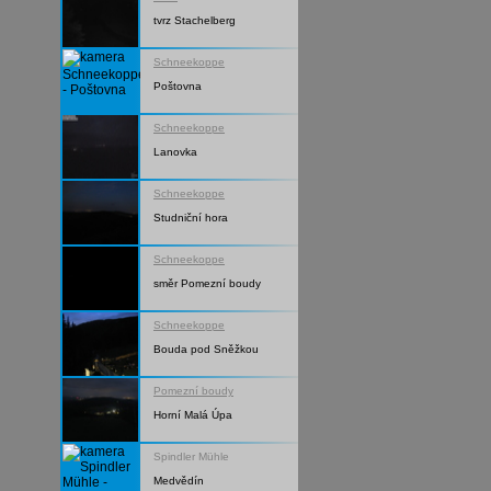
tvrz Stachelberg
Schneekoppe
Poštovna
Schneekoppe
Lanovka
Schneekoppe
Studniční hora
Schneekoppe
směr Pomezní boudy
Schneekoppe
Bouda pod Sněžkou
Pomezní boudy
Horní Malá Úpa
Spindler Mühle
Medvědín