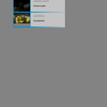
Janské Lázně
Kolonnade
Litoměřice
Stadtplatz