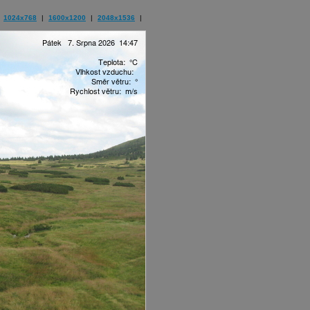
1024x768
|
1600x1200
|
2048x1536
|