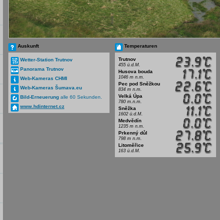
Auskunft
Temperaturen
Trutnov
Wetter-Station Trutnov
455 ü.d.M.
Panorama Trutnov
Husova bouda
1046 m n.m.
Web-Kameras CHMI
Pec pod Sněžkou
Web-Kameras Šumava.eu
834 m n.m.
Velká Úpa
Bild-Erneuerung
alle 60 Sekunden.
780 m.n.m.
www.hdinternet.cz
Sněžka
1602 ü.d.M.
Medvědín
1235 m n.m.
Prkenný důl
798 m n.m.
Litoměřice
163 ü.d.M.