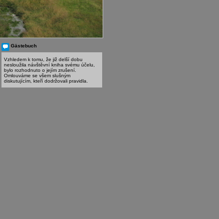
Gästebuch
Vzhledem k tomu, že již delší dobu
nesloužila návštěvní kniha svému účelu,
bylo rozhodnuto o jejím zrušení.
Omlouváme se všem slušným
diskutujícím, kteří dodržovali pravidla.