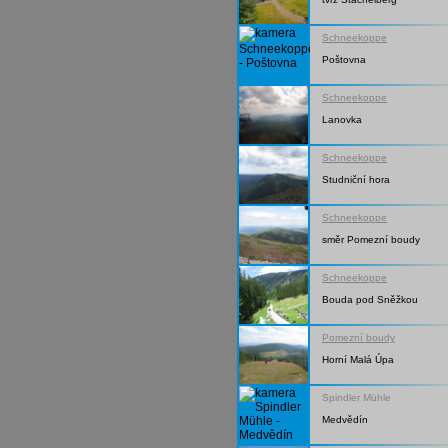
Schneekoppe
Poštovna
Schneekoppe
Lanovka
Schneekoppe
Studniční hora
Schneekoppe
směr Pomezní boudy
Schneekoppe
Bouda pod Sněžkou
Pomezní boudy
Horní Malá Úpa
Spindler Mühle
Medvědín