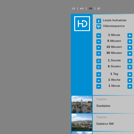
cz
|
en
|
de
|
pl
Letzte Aufnahme
Videosequence
1
Minute
5
Minuten
15
Minuten
30
Minuten
1
Stunde
6
Studen
1
Tag
1
Woche
1
Monat
Trutnov
Stadtplatz
Trutnov
Gablenz NW