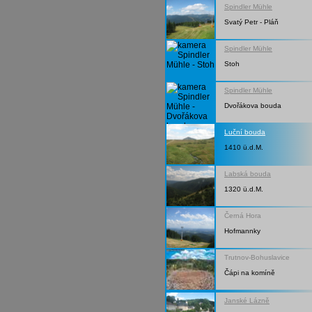
Spindler Mühle
Svatý Petr - Pláň
Spindler Mühle
Stoh
Spindler Mühle
Dvořákova bouda
Luční bouda
1410 ü.d.M.
Labská bouda
1320 ü.d.M.
Černá Hora
Hofmannky
Trutnov-Bohuslavice
Čápi na komíně
Janské Lázně