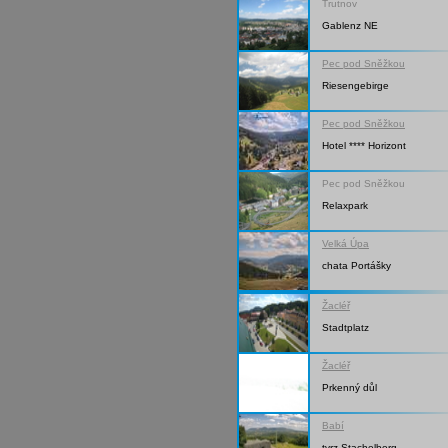
Trutnov
Gablenz NE
Pec pod Sněžkou
Riesengebirge
Pec pod Sněžkou
Hotel **** Horizont
Pec pod Sněžkou
Relaxpark
Velká Úpa
chata Portášky
Žacléř
Stadtplatz
Žacléř
Prkenný důl
Babí
tvrz Stachelberg