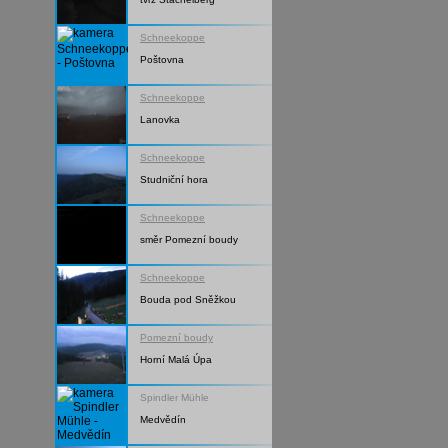
Schneekoppe
Poštovna
Schneekoppe
Lanovka
Schneekoppe
Studniční hora
Schneekoppe
směr Pomezní boudy
Schneekoppe
Bouda pod Sněžkou
Pomezní boudy
Horní Malá Úpa
Spindler Mühle
Medvědín