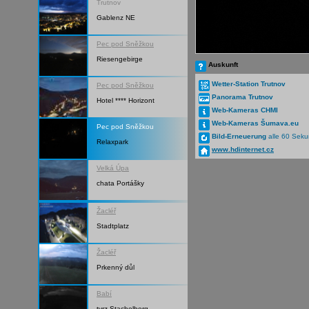
Trutnov
Gablenz NE
Pec pod Sněžkou
Riesengebirge
Auskunft
Wetter-Station Trutnov
Pec pod Sněžkou
Panorama Trutnov
Hotel **** Horizont
Web-Kameras CHMI
Web-Kameras Šumava.eu
Pec pod Sněžkou
Bild-Erneuerung
alle 60 Sek
Relaxpark
www.hdinternet.cz
Velká Úpa
chata Portášky
Žacléř
Stadtplatz
Žacléř
Prkenný důl
Babí
tvrz Stachelberg