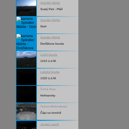
Spindler Mühle
Svatý Petr - Pláň
Spindler Mühle
Stoh
Spindler Mühle
Dvořákova bouda
Luční bouda
1410 ü.d.M.
Labská bouda
1320 ü.d.M.
Černá Hora
Hofmannky
Trutnov-Bohuslavice
Čápi na komíně
Janské Lázně