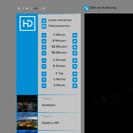
Wahl der Auflösung
cz
|
en
|
de
|
pl
Letzte Aufnahme
Videosequence
1
Minute
5
Minuten
15
Minuten
30
Minuten
1
Stunde
6
Studen
1
Tag
1
Woche
1
Monat
Trutnov
Stadtplatz
Trutnov
Gablenz NW